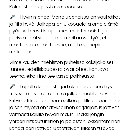
Palmaston neljäs Järvenpäässä.
🎤 – Hyvin menee! Meno treeneissä on vauhdikas
ja fiilis hyvä. Jalkapallon ulkopuolella oma elämä
pyörii vahvasti kauppiksen maisteriopintojen
parissa. Lisäksi aloitan tammikuussa työt, eli
monta rautaa on tulessa, mutta se sopii
meikäläiselle.
Viime kauden miehistön puheissa kaksijakoiset
tunteet edelliskaudesta ovat olleet kantava
teema, eikä Tino tee tässä poikkeusta.
🎤 – Lopulta kaudesta jäi kokonaisuutena hyvä
fiilis, vaikka vaikeita aikoja jälleen mahtui kuvaan.
Erityisesti kauden lopun selkeä pelillinen parannus
ja sen myötä ennätyksellinen sarjasijoitus jättivät
varmasti kaikille hyvän maun. Lisäksi jengin
yhteen hitsautuminen ja palasten loksahtaminen
kohdalleen jättivät luotettavan fiiliksen tulevaa