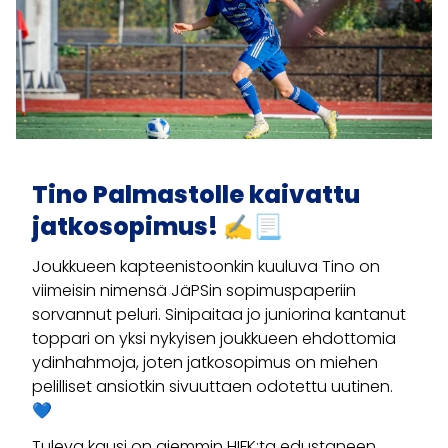
Tino Palmastolle kaivattu
jatkosopimus! ✍📃
Joukkueen kapteenistoonkin kuuluva Tino on
viimeisin nimensä JäPSin sopimuspaperiin
sorvannut peluri. Sinipaitaa jo juniorina kantanut
toppari on yksi nykyisen joukkueen ehdottomia
ydinhahmoja, joten jatkosopimus on miehen
pelilliset ansiotkin sivuuttaen odotettu uutinen.
💙
Tuleva kausi on aiemmin HIFK:ta edustaneen