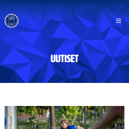
Ope
UUTISET