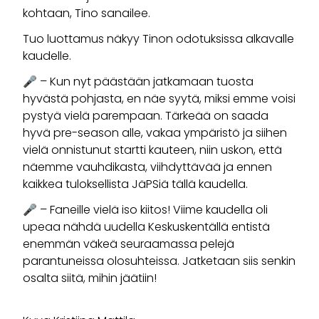
kohtaan, Tino sanailee.
Tuo luottamus näkyy Tinon odotuksissa alkavalle
kaudelle.
🎤 – Kun nyt päästään jatkamaan tuosta
hyvästä pohjasta, en näe syytä, miksi emme voisi
pystyä vielä parempaan. Tärkeää on saada
hyvä pre-season alle, vakaa ympäristö ja siihen
vielä onnistunut startti kauteen, niin uskon, että
näemme vauhdikasta, viihdyttävää ja ennen
kaikkea tuloksellista JäPSiä tällä kaudella.
🎤 – Faneille vielä iso kiitos! Viime kaudella oli
upeaa nähdä uudella Keskuskentällä entistä
enemmän väkeä seuraamassa pelejä
parantuneissa olosuhteissa. Jatketaan siis senkin
osalta siitä, mihin jäätiin!