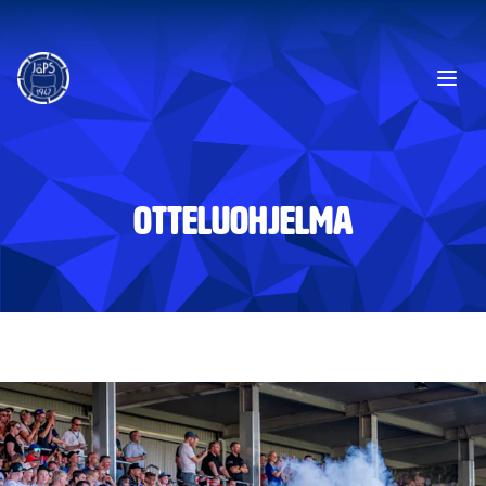
Ope
OTTELUOHJELMA