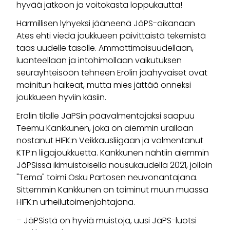
hyvää jatkoon ja voitokasta loppukautta!
Harmillisen lyhyeksi jääneenä JäPS-aikanaan
Ates ehti viedä joukkueen päivittäistä tekemistä
taas uudelle tasolle. Ammattimaisuudellaan,
luonteellaan ja intohimollaan vaikutuksen
seurayhteisöön tehneen Erolin jäähyväiset ovat
mainitun haikeat, mutta mies jättää onneksi
joukkueen hyviin käsiin.
Erolin tilalle JäPSin päävalmentajaksi saapuu
Teemu Kankkunen, joka on aiemmin urallaan
nostanut HIFK:n Veikkausliigaan ja valmentanut
KTP:n liigajoukkuetta. Kankkunen nähtiin aiemmin
JäPSissä ikimuistoisella nousukaudella 2021, jolloin
"Tema" toimi Osku Partosen neuvonantajana.
Sittemmin Kankkunen on toiminut muun muassa
HIFK:n urheilutoimenjohtajana.
– JäPSistä on hyviä muistoja, uusi JäPS-luotsi