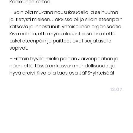
Kankkunen kertoo.
– Sain olla mukana nousukaudella ja se huuma
jäi tietysti mieleen. JäPSissä oli jo silloin eteenpäin
katsova ja innostunut, yhteisöllinen organisaatio.
Kiva nähdä, että myös olosuhteissa on otettu
askel eteenpäin ja puitteet ovat sarjatasolle
sopivat.
– Erittäin hyvillä mielin palaan Järvenpäähän ja
näen, että tässä on kasvun mahdollisuudet ja
hyvä draivi. Kiva olla taas osa JäPS-yhteisöä!
12.07.