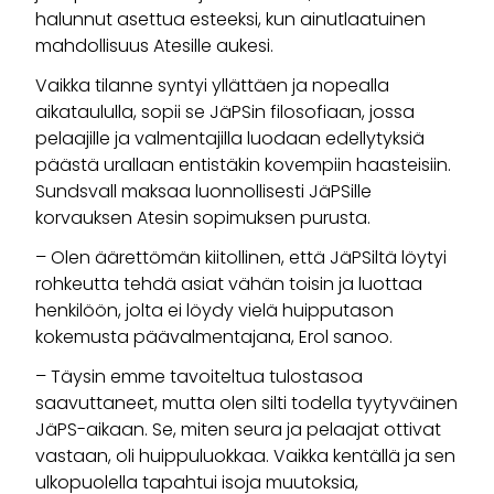
halunnut asettua esteeksi, kun ainutlaatuinen
mahdollisuus Atesille aukesi.
Vaikka tilanne syntyi yllättäen ja nopealla
aikataululla, sopii se JäPSin filosofiaan, jossa
pelaajille ja valmentajilla luodaan edellytyksiä
päästä urallaan entistäkin kovempiin haasteisiin.
Sundsvall maksaa luonnollisesti JäPSille
korvauksen Atesin sopimuksen purusta.
– Olen äärettömän kiitollinen, että JäPSiltä löytyi
rohkeutta tehdä asiat vähän toisin ja luottaa
henkilöön, jolta ei löydy vielä huipputason
kokemusta päävalmentajana, Erol sanoo.
– Täysin emme tavoiteltua tulostasoa
saavuttaneet, mutta olen silti todella tyytyväinen
JäPS-aikaan. Se, miten seura ja pelaajat ottivat
vastaan, oli huippuluokkaa. Vaikka kentällä ja sen
ulkopuolella tapahtui isoja muutoksia,