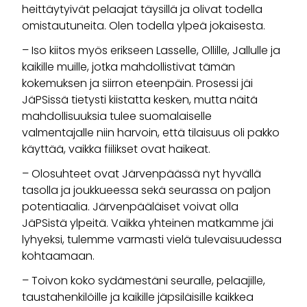
heittäytyivät pelaajat täysillä ja olivat todella
omistautuneita. Olen todella ylpeä jokaisesta.
– Iso kiitos myös erikseen Lasselle, Ollille, Jallulle ja
kaikille muille, jotka mahdollistivat tämän
kokemuksen ja siirron eteenpäin. Prosessi jäi
JäPSissä tietysti kiistatta kesken, mutta näitä
mahdollisuuksia tulee suomalaiselle
valmentajalle niin harvoin, että tilaisuus oli pakko
käyttää, vaikka fiilikset ovat haikeat.
– Olosuhteet ovat Järvenpäässä nyt hyvällä
tasolla ja joukkueessa sekä seurassa on paljon
potentiaalia. Järvenpääläiset voivat olla
JäPSistä ylpeitä. Vaikka yhteinen matkamme jäi
lyhyeksi, tulemme varmasti vielä tulevaisuudessa
kohtaamaan.
– Toivon koko sydämestäni seuralle, pelaajille,
taustahenkilöille ja kaikille jäpsiläisille kaikkea