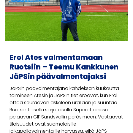
Erol Ates valmentamaan
Ruotsiin – Teemu Kankkunen
JäPSin päävalmentajaksi
JäPSin päävalmentajana kahdeksan kuukautta
toimineen Atesin ja JäPSin tiet eroavat, kun Erol
ottaa seuraavan askeleen urallaan ja suuntaa
Ruotsin toisella sarjatasolla Superettanissa
pelaavan GIF Sundsvallin peräsimeen. Vastaavat
tilaisuudet ovat suomalaisille
jalkapallovalmentajille harvassa, eikä JäPS