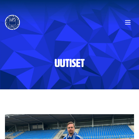
Ope
UUTISET