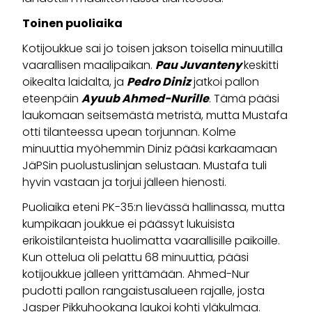
Toinen puoliaika
Kotijoukkue sai jo toisen jakson toisella minuutilla
vaarallisen maalipaikan.
Pau Juvanteny
keskitti
oikealta laidalta, ja
Pedro Diniz
jatkoi pallon
eteenpäin
Ayuub Ahmed-Nurille
. Tämä pääsi
laukomaan seitsemästä metristä, mutta Mustafa
otti tilanteessa upean torjunnan. Kolme
minuuttia myöhemmin Diniz pääsi karkaamaan
JäPSin puolustuslinjan selustaan. Mustafa tuli
hyvin vastaan ja torjui jälleen hienosti.
Puoliaika eteni PK-35:n lievässä hallinassa, mutta
kumpikaan joukkue ei päässyt lukuisista
erikoistilanteista huolimatta vaarallisille paikoille.
Kun ottelua oli pelattu 68 minuuttia, pääsi
kotijoukkue jälleen yrittämään. Ahmed-Nur
pudotti pallon rangaistusalueen rajalle, josta
Jasper Pikkuhookana laukoi kohti yläkulmaa.