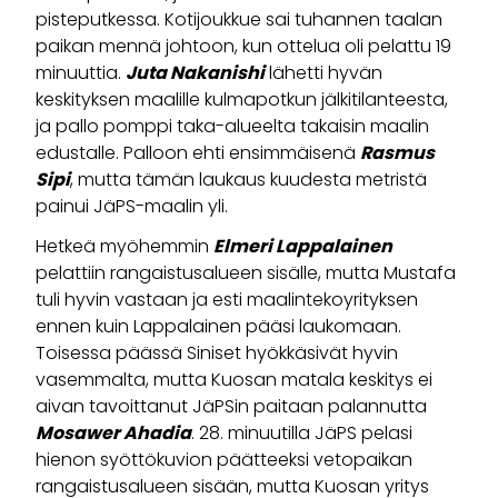
pisteputkessa. Kotijoukkue sai tuhannen taalan
paikan mennä johtoon, kun ottelua oli pelattu 19
minuuttia.
Juta Nakanishi
lähetti hyvän
keskityksen maalille kulmapotkun jälkitilanteesta,
ja pallo pomppi taka-alueelta takaisin maalin
edustalle. Palloon ehti ensimmäisenä
Rasmus
Sipi
, mutta tämän laukaus kuudesta metristä
painui JäPS-maalin yli.
Hetkeä myöhemmin
Elmeri Lappalainen
pelattiin rangaistusalueen sisälle, mutta Mustafa
tuli hyvin vastaan ja esti maalintekoyrityksen
ennen kuin Lappalainen pääsi laukomaan.
Toisessa päässä Siniset hyökkäsivät hyvin
vasemmalta, mutta Kuosan matala keskitys ei
aivan tavoittanut JäPSin paitaan palannutta
Mosawer Ahadia
. 28. minuutilla JäPS pelasi
hienon syöttökuvion päätteeksi vetopaikan
rangaistusalueen sisään, mutta Kuosan yritys