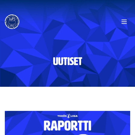
Ope
UUTISET