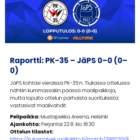
Raportti: PK-35 – JäPS 0–0 (0–
0)
JäPS kohtasi vieraissa PK-35:n. Tiukassa ottelussa
nähtiin kummassakin päässä maalipaikkoja,
mutta lopulta ottelun parhaista suorituksista
vastasivat maalivahdit.
Pelipaikka:
Mustapekka Areena, Helsinki
Ajankohta:
Perjantai 22.8. klo 18:30
Ottelun tilastot:
https://tulospalvelu.palloliitto.fi/match/3960201/li