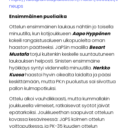
neups
Ensimmäinen puoliaika
Ottelun ensimmäinen laukaus nähtiin jo toisella
minuutilla, kun kotijoukkueen
Aapo Hyppönen
kokeili rangaistusalueen ulkopuolelta oman
haaston päätteeksi. JäPSin maalilla
Besart
Mustafa
torjui kuitenkin keskelle suuntautuneen
laukauksen helposti. Sinisten ensimmäine
hyökkäys syntyi viidennellä minuutilla.
Herkko
Kuosa
haastoi hyvin oikealta laidalta ja pääsi
keskittämään, mutta PK:n puolustus sai siivottua
pallon kulmapotkuksi.
Ottelu alkoi vauhdikkaasti, mutta kummallakin
joukkueella viimeiset, ratkaisevat syötöt jäivät
epätarkoiksi. Joukkueethan saapuivat otteluun
kovassa kesävireessä: JäPS kolmen ottelun
voittoputkessa, ja PK-35 kuuden ottelun