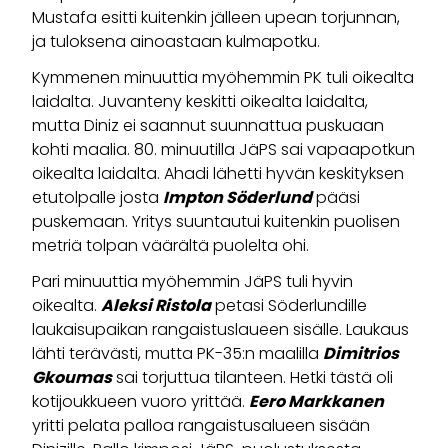
Mustafa esitti kuitenkin jälleen upean torjunnan,
ja tuloksena ainoastaan kulmapotku.
Kymmenen minuuttia myöhemmin PK tuli oikealta
laidalta. Juvanteny keskitti oikealta laidalta,
mutta Diniz ei saannut suunnattua puskuaan
kohti maalia. 80. minuutilla JäPS sai vapaapotkun
oikealta laidalta. Ahadi lähetti hyvän keskityksen
etutolpalle josta
Impton Söderlund
pääsi
puskemaan. Yritys suuntautui kuitenkin puolisen
metriä tolpan väärältä puolelta ohi.
Pari minuuttia myöhemmin JäPS tuli hyvin
oikealta.
Aleksi Ristola
petasi Söderlundille
laukaisupaikan rangaistuslaueen sisälle. Laukaus
lähti terävästi, mutta PK-35:n maalilla
Dimitrios
Gkoumas
sai torjuttua tilanteen. Hetki tästä oli
kotijoukkueen vuoro yrittää.
Eero Markkanen
yritti pelata palloa rangaistusalueen sisään