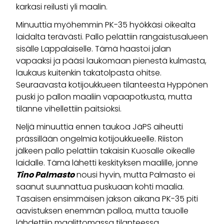
karkasi reilusti yli maalin.
Minuuttia myöhemmin PK-35 hyökkäsi oikealta
laidalta terävästi. Pallo pelattiin rangaistusalueen
sisälle Lappalaiselle. Tämä haastoi jalan
vapaaksi ja pääsi laukomaan pienestä kulmasta,
laukaus kuitenkin takatolpasta ohitse.
Seuraavasta kotijoukkueen tilanteesta Hyppönen
puski jo pallon maaliin vapaapotkusta, mutta
tilanne vihellettiin paitsioksi.
Neljä minuuttia ennen taukoa JäPS aiheutti
prässillään ongelmia kotijoukkueelle. Riiston
jälkeen pallo pelattiin takaisin Kuosalle oikealle
laidalle. Tämä lähetti keskityksen maalille, jonne
Tino Palmasto
nousi hyvin, mutta Palmasto ei
saanut suunnattua puskuaan kohti maalia.
Tasaisen ensimmäisen jakson aikana PK-35 piti
aavistuksen enemmän palloa, mutta tauolle
lähdettiin maalittomassa tilanteessa.