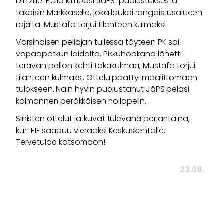
Dinizille. Pallo kimposi JäPS-puolustuksesta
takaisin Markkaselle, joka laukoi rangaistusalueen
rajalta. Mustafa torjui tilanteen kulmaksi.
Varsinaisen peliajan tullessa täyteen PK sai
vapaapotkun laidalta. Pikkuhookana lähetti
terävän pallon kohti takakulmaa, Mustafa torjui
tilanteen kulmaksi. Ottelu päättyi maalittomaan
tulokseen. Näin hyvin puolustanut JäPS pelasi
kolmannen peräkkäisen nollapelin.
Sinisten ottelut jatkuvat tulevana perjantaina,
kun EIF saapuu vieraaksi Keskuskentälle.
Tervetuloa katsomoon!
23.08.