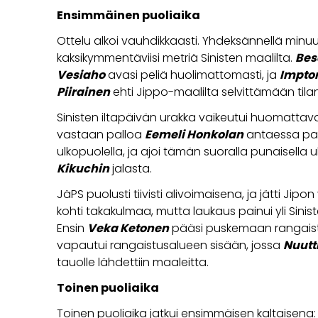
Ensimmäinen puoliaika
Ottelu alkoi vauhdikkaasti. Yhdeksännellä minu
kaksikymmentäviisi metriä Sinisten maalilta.
Bes
Vesiaho
avasi peliä huolimattomasti, ja
Impto
Piirainen
ehti Jippo-maalilta selvittämään tila
Sinisten iltapäivän urakka vaikeutui huomattavas
vastaan palloa
Eemeli Honkolan
antaessa pai
ulkopuolella, ja ajoi tämän suoralla punaisella u
Kikuchin
jalasta.
JäPS puolusti tiivisti alivoimaisena, ja jätti Jipon
kohti takakulmaa, mutta laukaus painui yli Sini
Ensin
Veka Ketonen
pääsi puskemaan rangaistu
vapautui rangaistusalueen sisään, jossa
Nuutt
tauolle lähdettiin maaleitta.
Toinen puoliaika
Toinen puoliaika jatkui ensimmäisen kaltaisena: J