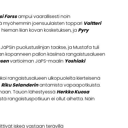
si Forss
ampui vaarallisesti noin
keä myöhemmin joensuulaisten toppari
Valtteri
n hieman liian kovan kosketuksen, ja
Pyry
JäPSin puolustuslinjan taakse, ja Mustafa tuli
an kopanneen pallon käsiinsä rangaistusalueen
osen
vartioiman JäPS-maalin
Yoshiaki
koi rangaistusalueen ulkopuolelta kierteisenä
a
Riku Selanderin
antamista vapaapotkuista.
tumaan. Tauon lähestyessä
Herkko Kuosa
ä rangaistuspotkuun ei ollut aihetta. Näin
ittivät iskeä vastaan terävillä