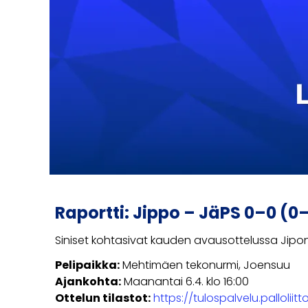
Raportti: Jippo – JäPS 0–0 (0
Siniset kohtasivat kauden avausottelussa Jipon. 
Pelipaikka:
Mehtimäen tekonurmi, Joensuu
Ajankohta:
Maanantai 6.4. klo 16:00
Ottelun tilastot:
https://tulospalvelu.pallolii