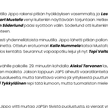
utilla Jippo rakensi pitkän hyökkäyksen vasemmalta, ja
Las
art Mustafa
venyi kuitenkin näyttävään torjuntaan. Het
n Söderlund
pääsi syöttöön väliin. Söderlund otti kuitenki
nteen.
ti yhdennellätoista minuutilla. Jippo lähetti pitkän pallon 
netta. Ottelun erotuomari
Kalle Nummela
katsoi Mustaf
los kentältä. Seurannut vapaapotku leijui yli nyt
Topi Valt
 vähille paikoille. 29. minuutin kohdalla
Aleksi Tarvonen
lau
sten maalista. Jakson loppuun JäPS aiheutti vaaratilanteit
salueelta, mutta tarvittava voima jäi yrityksestä puut
i Tykkyläinen
repi tätä kumoon, mutta tuomariston mielest
ippo yritti murtaa JäPSin tiivistä puolustusta, ja vieraat yr