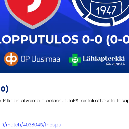
–0)
Pitkään alivoimalla pelannut JäPS taisteli ottelusta tasap
tto.fi/match/4038045/lineups