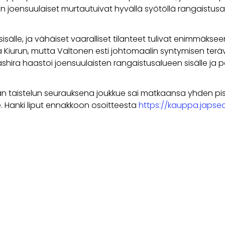
en joensuulaiset murtautuivat hyvällä syötöllä rangaistusa
le, ja vähäiset vaaralliset tilanteet tulivat enimmäkseen ke
Kiurun, mutta Valtonen esti johtomaalin syntymisen teräväl
shira haastoi joensuulaisten rangaistusalueen sisälle j
än taistelun seurauksena joukkue sai matkaansa yhden pist
e. Hanki liput ennakkoon osoitteesta
https://kauppa.japsed