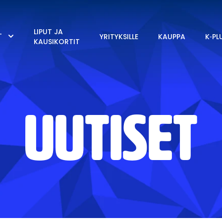
LIPUT JA
T
YRITYKSILLE
KAUPPA
K‑PL
KAUSIKORTIT
UUTISET