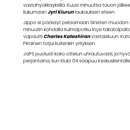
vastahyökkäyksillä. Kuusi minuuttia tauon jälke
liukumaan
Jyri Kiurun
laukauksen eteen.
Jippo ei päässyt pelaamaan Sinisten muodon sisäl
minuutin kohdalla kulmapotku löysi takatolpalta 
vapautti
Charles Katashiran
vastaiskuun. Kata
Piirainen torjui kuitenkin yrityksen.
JäPS puolusti koko ottelun uhrautuvasti, ja hyv
perjantaina, kun Klubi 04 saapuu Keskuskentäll