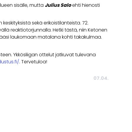
lueen sisälle, mutta
Julius Salo
ehti hienosti
skityksistä sekä erikoistilanteista. 72.
lä reaktiotorjunnalla. Hetki tästä, niin Ketonen
a pääsi laukomaan matalana kohti takakulmaa.
een. Ykkösliigan ottelut jatkuvat tulevana
ustus.fi/
. Tervetuloa!
07.04.