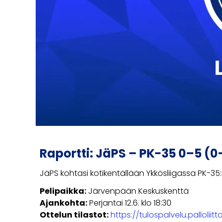
Raportti: JäPS – PK-35 0–5 (0
JäPS kohtasi kotikentällään Ykkösliigassa PK-35
Pelipaikka:
Järvenpään Keskuskenttä
Ajankohta:
Perjantai 12.6. klo 18:30
Ottelun tilastot:
https://tulospalvelu.pallolii