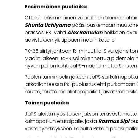
Ensimmäinen puoliaika
Ottelun ensimmäinen vaarallinen tilanne nähtii
Shunta Uchiyama
pääsi puskemaan muutamasta
prässäsi PK-vahti
Alex Ramulan
heikkoon avauk
aavistuksen yli, tippuen maalin katolle.
PK-35 siirtyi johtoon 13. minuutilla. Sivurajaheito
Maalin jälkeen JäPS sai rakennettua pidempiä hy
hyvän pallon kohti JäPS-maalia, mutta Sinisten 
Puolen tunnin pelin jälkeen JäPS sai kulmapotk
jatkotilanteessa PK-puolustus ehti purkamaan Dah
kautta, mutta maalintekopaikat jäivät vähäisiks
Toinen puoliaika
JäPS aloitti myös toisen jakson terävästi, mutt
kulmapotkun etutolpalle, josta
Rasmus Sipi
pus
vastahyökkäykseen. Lopulta Pitkälä pelasi pallo