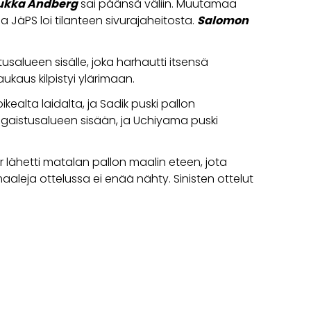
ukka Andberg
sai päänsä väliin. Muutamaa
la JäPS loi tilanteen sivurajaheitosta.
Salomon
usalueen sisälle, joka harhautti itsensä
kaus kilpistyi ylärimaan.
ikealta laidalta, ja Sadik puski pallon
ngaistusalueen sisään, ja Uchiyama puski
lähetti matalan pallon maalin eteen, jota
aaleja ottelussa ei enää nähty. Sinisten ottelut