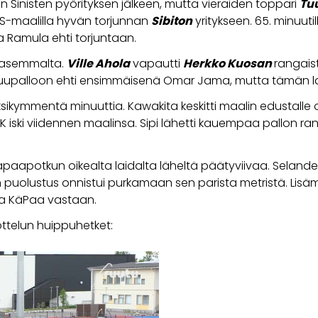
 Sinisten pyörityksen jälkeen, mutta vieraiden toppari
Tu
PS-maalilla hyvän torjunnan
Sibiton
yritykseen. 65. minuutil
 Ramula ehti torjuntaan.
i vasemmalta.
Ville Ahola
vapautti
Herkko Kuosan
rangaist
paluupalloon ehti ensimmäisenä Omar Jama, mutta tämän lau
kaksikymmentä minuuttia. Kawakita keskitti maalin edustalle o
iski viidennen maalinsa. Sipi lähetti kauempaa pallon ra
apotkun oikealta laidalta läheltä päätyviivaa. Selander 
en puolustus onnistui purkamaan sen parista metristä. Lisäm
lla KäPaa vastaan.
ottelun huippuhetket: