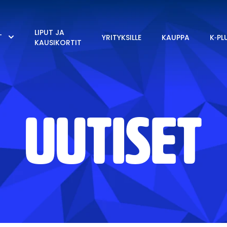
LIPUT JA
T
YRITYKSILLE
KAUPPA
K‑PL
KAUSIKORTIT
UUTISET