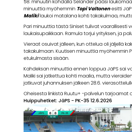
58. minuutin kohdalla Selander pääsi laukomaan
minuuttia myöhemmin
Topi Valtonen
esitti Jä
Maliki
laukoi matalana kohti takakulmaa, mutta
Pari minuuttia tästä Siniset tulivat vaarallisest
laukaisupaikkaan. Ramula torjui yrityksen, ja 
Vieraat osuivat jälleen, kun ottelua oli jäljellä 
takakulmaan. Kuutisen minuuttia myöhemmin PK 
etukulmasta sisään.
Kahdeksan minuuttia ennen loppua JäPS sai vapa
Maliki sai jatkettua kohti maalia, mutta vieraid
jatkuvat juhannuksen jälkeen 28.6. vierasottelu
Oheisesta linkistä Ruutu+ -palvelun tarjoamat 
Huippuhetket: JäPS - PK-35 12.6.2026