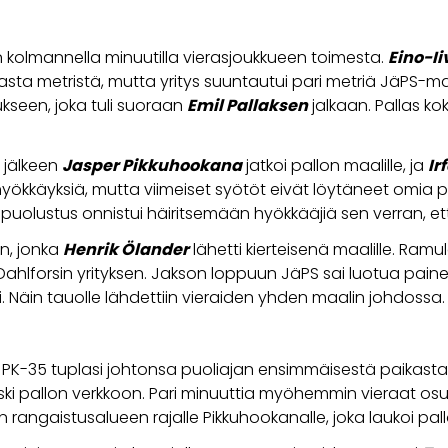
n kolmannella minuutilla vierasjoukkueen toimesta.
Eino-Ii
 metristä, mutta yritys suuntautui pari metriä JäPS-m
seen, joka tuli suoraan
Emil Pallaksen
jalkaan. Pallas kok
n jälkeen
Jasper Pikkuhookana
jatkoi pallon maalille, ja
Ir
ökkäyksiä, mutta viimeiset syötöt eivät löytäneet omia pel
puolustus onnistui häiritsemään hyökkääjiä sen verran, ett
un, jonka
Henrik Ölander
lähetti kierteisenä maalille. Ramul
lforsin yrityksen. Jakson loppuun JäPS sai luotua painetta 
i. Näin tauolle lähdettiin vieraiden yhden maalin johdossa.
a PK-35 tuplasi johtonsa puoliajan ensimmäisestä paikastaa
ki pallon verkkoon. Pari minuuttia myöhemmin vieraat osuivat
n rangaistusalueen rajalle Pikkuhookanalle, joka laukoi pal