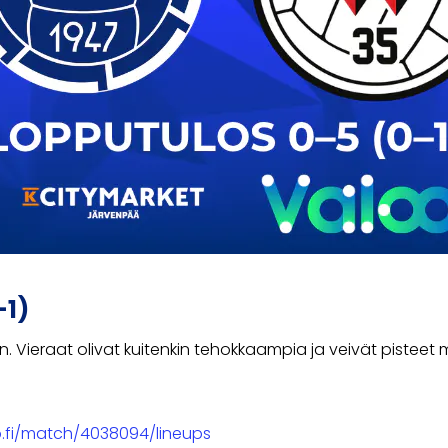
–1)
:n. Vieraat olivat kuitenkin tehokkaampia ja veivät pistee
tto.fi/match/4038094/lineups