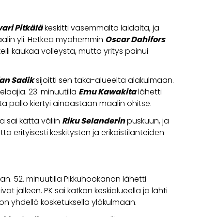
vari Pitkälä
keskitti vasemmalta laidalta, ja
aalin yli. Hetkeä myöhemmin
Oscar Dahlfors
eili kaukaa volleysta, mutta yritys painui
fan Sadik
sijoitti sen taka-alueelta alakulmaan.
aajia. 23. minuutilla
Emu Kawakita
lähetti
ä pallo kiertyi ainoastaan maalin ohitse.
a sai kättä väliin
Riku Selanderin
puskuun, ja
erityisesti keskitysten ja erikoistilanteiden
n. 52. minuutilla Pikkuhookanan lähetti
 jälleen. PK sai katkon keskialueella ja lähti
lon yhdellä kosketuksella yläkulmaan.