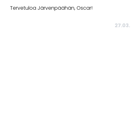
Tervetuloa Järvenpäähän, Oscar!
27.03.
Tietosuojaseloste
Ota yhteyttä:
edustus@japs.fi