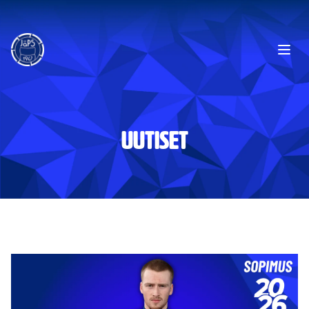
Ope
UUTISET