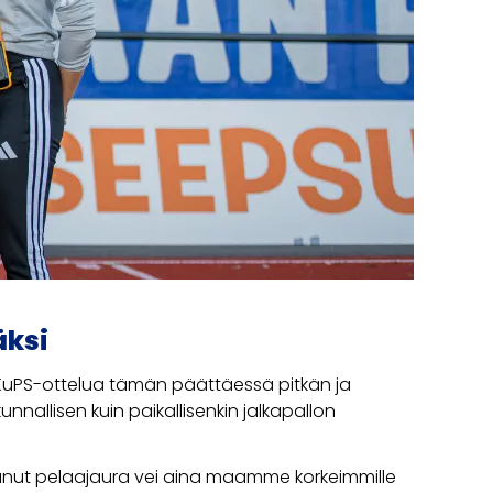
äksi
PS-ottelua tämän päättäessä pitkän ja
nallisen kuin paikallisenkin jalkapallon
 alkanut pelaajaura vei aina maamme korkeimmille