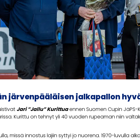
ään järvenpääläisen jalkapallon hyv
istivat
Jari ”Jallu” Kurittua
ennen Suomen Cupin JäPS-Ku
ssa. Kurittu on tehnyt yli 40 vuoden rupeaman niin valtakun
sulla, missä innostus lajiin syttyi jo nuorena. 1970-luvulla