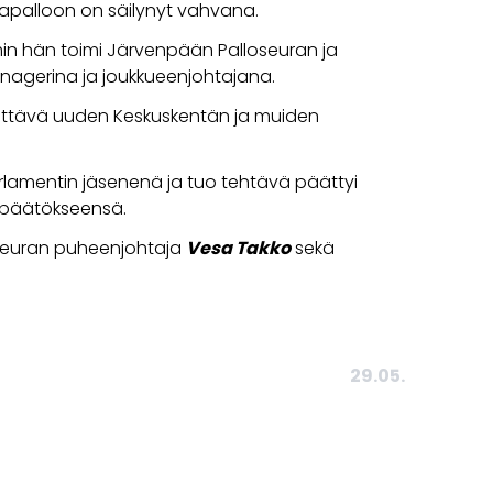
kapalloon on säilynyt vahvana.
mmin hän toimi Järvenpään Palloseuran ja
anagerina ja joukkueenjohtajana.
kittävä uuden Keskuskentän ja muiden
arlamentin jäsenenä ja tuo tehtävä päättyi
i päätökseensä.
t seuran puheenjohtaja
Vesa Takko
sekä
29.05.