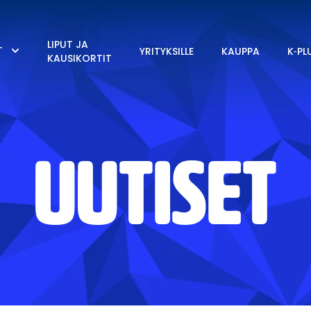
LIPUT JA
T
YRITYKSILLE
KAUPPA
K‑PL
KAUSIKORTIT
UUTISET