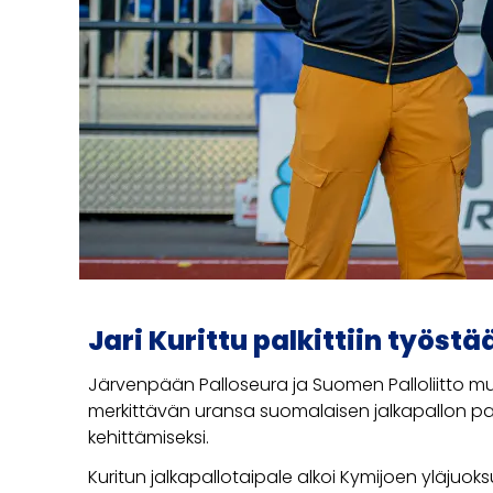
Jari Kurittu palkittiin työst
Järvenpään Palloseura ja Suomen Palloliitto mu
merkittävän uransa suomalaisen jalkapallon pari
kehittämiseksi.
Kuritun jalkapallotaipale alkoi Kymijoen yläjuok