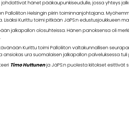
 johdattivat hänet pääkaupunkiseudulle, jossa yhteys jal
en Palloliiton Helsingin piirin toiminnanjohtajana. Myöhe
 Lisäksi Kurittu toimi pitkään JäPS:n edustusjoukkueen m
pään jalkapallon olosuhteissa. Hänen panoksensa oli mer
.
vänään Kurittu toimi Palloliiton valtakunnallisen seurap
ja ansiokas ura suomalaisen jalkapallon palveluksessa tul
teeri
Timo Huttunen
ja JäPS:n puolesta kiitokset esittivä