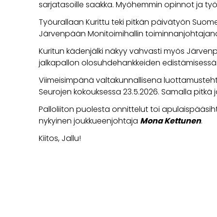
sarjatasoille saakka. Myöhemmin opinnot ja työ
Työurallaan Kurittu teki pitkän päivätyön Suom
Järvenpään Monitoimihallin toiminnanjohtajana.
Kuritun kädenjälki näkyy vahvasti myös Järven
jalkapallon olosuhdehankkeiden edistämisessä
Viimeisimpänä valtakunnallisena luottamustehtä
Seurojen kokouksessa 23.5.2026. Samalla pitkä 
Palloliiton puolesta onnittelut toi apulaispääsih
nykyinen joukkueenjohtaja
Mona Kettunen
.
Kiitos, Jallu!