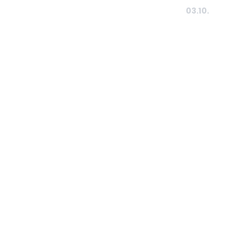
03.10.
Tietosuojaseloste
Ota yhteyttä:
edustus@japs.fi
Sivujen toteutus:
Snummela
Graafinen ilme:
Ohoi Creative