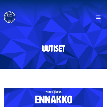
Ope
UUTISET