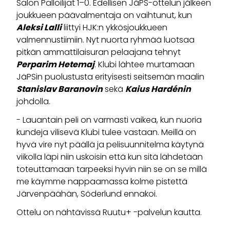
Salon Palloilijat 1–0. Edellisen JäPS-ottelun jälkeen
joukkueen päävalmentaja on vaihtunut, kun
Aleksi Lalli
liittyi HJK:n ykkösjoukkueen
valmennustiimiin. Nyt nuorta ryhmää luotsaa
pitkän ammattilaisuran pelaajana tehnyt
Perparim Hetemaj
. Klubi lähtee murtamaan
JäPSin puolustusta erityisesti seitsemän maalin
Stanislav Baranovin
sekä
Kaius Hardénin
johdolla.
- Lauantain peli on varmasti vaikea, kun nuoria
kundeja vilisevä Klubi tulee vastaan. Meillä on
hyvä vire nyt päällä ja pelisuunnitelma käytynä
viikolla läpi niin uskoisin että kun sitä lähdetään
toteuttamaan tarpeeksi hyvin niin se on se millä
me käymme nappaamassa kolme pistettä
Järvenpäähän, Söderlund ennakoi.
Ottelu on nähtävissä Ruutu+ -palvelun kautta.