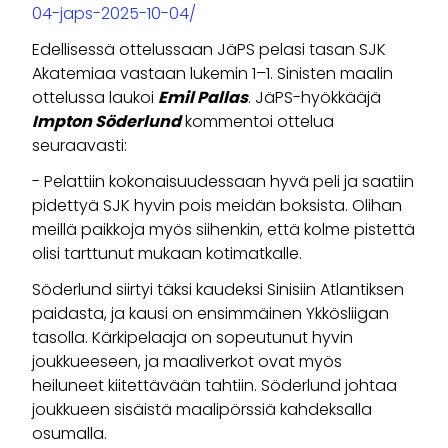
04-japs-2025-10-04/
Edellisessä ottelussaan JäPS pelasi tasan SJK
Akatemiaa vastaan lukemin 1–1. Sinisten maalin
ottelussa laukoi
Emil Pallas
. JäPS-hyökkääjä
Impton Söderlund
kommentoi ottelua
seuraavasti:
- Pelattiin kokonaisuudessaan hyvä peli ja saatiin
pidettyä SJK hyvin pois meidän boksista. Olihan
meillä paikkoja myös siihenkin, että kolme pistettä
olisi tarttunut mukaan kotimatkalle.
Söderlund siirtyi täksi kaudeksi Sinisiin Atlantiksen
paidasta, ja kausi on ensimmäinen Ykkösliigan
tasolla. Kärkipelaaja on sopeutunut hyvin
joukkueeseen, ja maaliverkot ovat myös
heiluneet kiitettävään tahtiin. Söderlund johtaa
joukkueen sisäistä maalipörssiä kahdeksalla
osumalla.