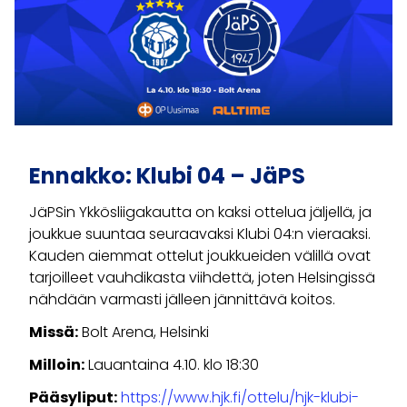
Ennakko: Klubi 04 – JäPS
JäPSin Ykkösliigakautta on kaksi ottelua jäljellä, ja
joukkue suuntaa seuraavaksi Klubi 04:n vieraaksi.
Kauden aiemmat ottelut joukkueiden välillä ovat
tarjoilleet vauhdikasta viihdettä, joten Helsingissä
nähdään varmasti jälleen jännittävä koitos.
Missä:
Bolt Arena, Helsinki
Milloin:
Lauantaina 4.10. klo 18:30
Pääsyliput:
https://www.hjk.fi/ottelu/hjk-klubi-