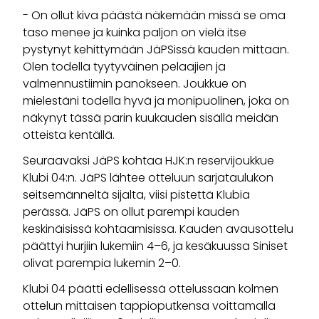
- On ollut kiva päästä näkemään missä se oma
taso menee ja kuinka paljon on vielä itse
pystynyt kehittymään JäPSissä kauden mittaan.
Olen todella tyytyväinen pelaajien ja
valmennustiimin panokseen. Joukkue on
mielestäni todella hyvä ja monipuolinen, joka on
näkynyt tässä parin kuukauden sisällä meidän
otteista kentällä.
Seuraavaksi JäPS kohtaa HJK:n reservijoukkue
Klubi 04:n. JäPS lähtee otteluun sarjataulukon
seitsemänneltä sijalta, viisi pistettä Klubia
perässä. JäPS on ollut parempi kauden
keskinäisissä kohtaamisissa. Kauden avausottelu
päättyi hurjiin lukemiin 4–6, ja kesäkuussa Siniset
olivat parempia lukemin 2–0.
Klubi 04 päätti edellisessä ottelussaan kolmen
ottelun mittaisen tappioputkensa voittamalla