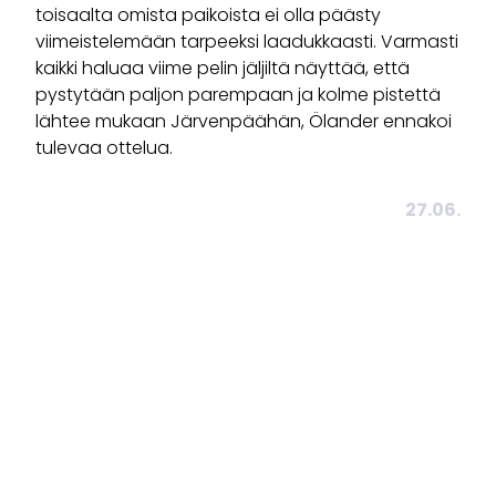
toisaalta omista paikoista ei olla päästy
viimeistelemään tarpeeksi laadukkaasti. Varmasti
kaikki haluaa viime pelin jäljiltä näyttää, että
pystytään paljon parempaan ja kolme pistettä
lähtee mukaan Järvenpäähän, Ölander ennakoi
tulevaa ottelua.
27.06.