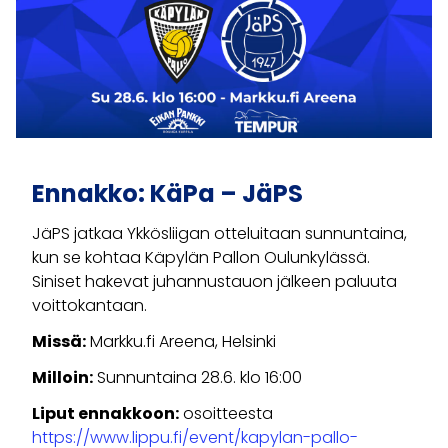
Ennakko: KäPa – JäPS
JäPS jatkaa Ykkösliigan otteluitaan sunnuntaina,
kun se kohtaa Käpylän Pallon Oulunkylässä.
Siniset hakevat juhannustauon jälkeen paluuta
voittokantaan.
Missä:
Markku.fi Areena, Helsinki
Milloin:
Sunnuntaina 28.6. klo 16:00
Liput ennakkoon:
osoitteesta
https://www.lippu.fi/event/kapylan-pallo-