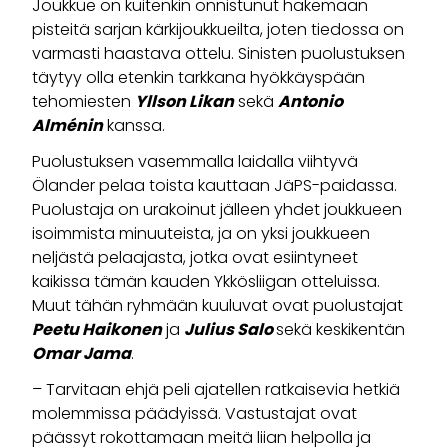
Joukkue on kuitenkin onnistunut hakemaan
pisteitä sarjan kärkijoukkueilta, joten tiedossa on
varmasti haastava ottelu. Sinisten puolustuksen
täytyy olla etenkin tarkkana hyökkäyspään
tehomiesten
Yllson Likan
sekä
Antonio
Alménin
kanssa.
Puolustuksen vasemmalla laidalla viihtyvä
Ölander pelaa toista kauttaan JäPS-paidassa.
Puolustaja on urakoinut jälleen yhdet joukkueen
isoimmista minuuteista, ja on yksi joukkueen
neljästä pelaajasta, jotka ovat esiintyneet
kaikissa tämän kauden Ykkösliigan otteluissa.
Muut tähän ryhmään kuuluvat ovat puolustajat
Peetu Haikonen
ja
Julius Salo
sekä keskikentän
Omar Jama
.
– Tarvitaan ehjä peli ajatellen ratkaisevia hetkiä
molemmissa päädyissä. Vastustajat ovat
päässyt rokottamaan meitä liian helpolla ja