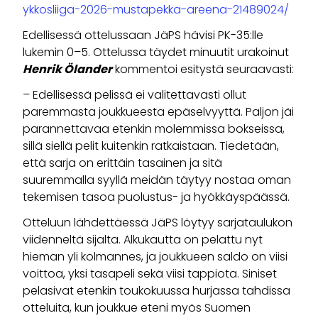
ykkosliiga-2026-mustapekka-areena-21489024/
Edellisessä ottelussaan JäPS hävisi PK-35:lle
lukemin 0–5. Ottelussa täydet minuutit urakoinut
Henrik Ölander
kommentoi esitystä seuraavasti:
– Edellisessä pelissä ei valitettavasti ollut
paremmasta joukkueesta epäselvyyttä. Paljon jäi
parannettavaa etenkin molemmissa bokseissa,
sillä siellä pelit kuitenkin ratkaistaan. Tiedetään,
että sarja on erittäin tasainen ja sitä
suuremmalla syyllä meidän täytyy nostaa oman
tekemisen tasoa puolustus- ja hyökkäyspäässä.
Otteluun lähdettäessä JäPS löytyy sarjataulukon
viidenneltä sijalta. Alkukautta on pelattu nyt
hieman yli kolmannes, ja joukkueen saldo on viisi
voittoa, yksi tasapeli sekä viisi tappiota. Siniset
pelasivat etenkin toukokuussa hurjassa tahdissa
otteluita, kun joukkue eteni myös Suomen