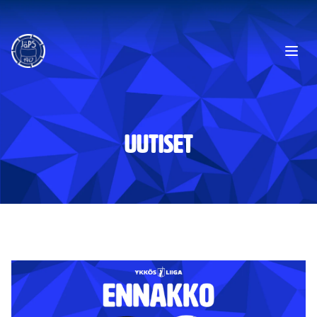
Ope
UUTISET