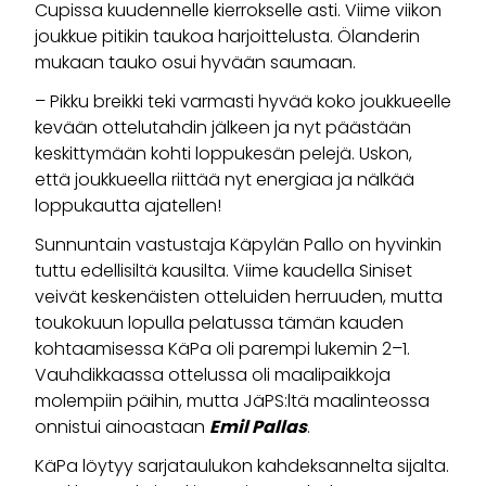
Cupissa kuudennelle kierrokselle asti. Viime viikon
joukkue pitikin taukoa harjoittelusta. Ölanderin
mukaan tauko osui hyvään saumaan.
– Pikku breikki teki varmasti hyvää koko joukkueelle
kevään ottelutahdin jälkeen ja nyt päästään
keskittymään kohti loppukesän pelejä. Uskon,
että joukkueella riittää nyt energiaa ja nälkää
loppukautta ajatellen!
Sunnuntain vastustaja Käpylän Pallo on hyvinkin
tuttu edellisiltä kausilta. Viime kaudella Siniset
veivät keskenäisten otteluiden herruuden, mutta
toukokuun lopulla pelatussa tämän kauden
kohtaamisessa KäPa oli parempi lukemin 2–1.
Vauhdikkaassa ottelussa oli maalipaikkoja
molempiin päihin, mutta JäPS:ltä maalinteossa
onnistui ainoastaan
Emil Pallas
.
KäPa löytyy sarjataulukon kahdeksannelta sijalta.