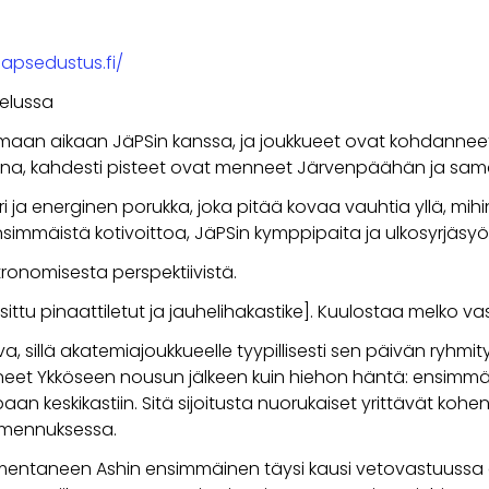
japsedustus.fi/
elussa
e samaan aikaan JäPSin kanssa, ja joukkueet ovat kohdanne
ajina, kahdesti pisteet ovat menneet Järvenpäähän ja sama
ori ja energinen porukka, joka pitää kovaa vauhtia yllä, m
mmäistä kotivoittoa, JäPSin kymppipaita ja ulkosyrjäsyöt
onomisesta perspektiivistä.
sittu pinaattiletut ja jauhelihakastike]. Kuulostaa melko vas
a, sillä akatemiajoukkueelle tyypillisesti sen päivän ryhm
oneet Ykköseen nousun jälkeen kuin hiehon häntä: ensimm
aan keskikastiin. Sitä sijoitusta nuorukaiset yrittävät kohe
mennuksessa.
aneen Ashin ensimmäinen täysi kausi vetovastuussa alkoi 