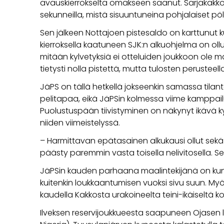
avauskierrokselta omakseen saanut. Sarjakakkose
sekunneilla, mistä sisuuntuneina pohjalaiset pöll
Sen jälkeen Nottajoen pistesaldo on karttunut ku
kierroksella kaatuneen SJK:n alkuohjelma on 
mitään kylvetyksiä ei otteluiden joukkoon ole m
tietysti nolla pistettä, mutta tulosten perusteel
JäPS on tällä hetkellä jokseenkin samassa tilan
pelitapaa, eikä JäPSin kolmessa viime kamppailu
Puolustuspään tiivistyminen on näkynyt ikävä k
niiden viimeistelyssä.
– Harmittavan epätasainen alkukausi ollut sekä h
päästy paremmin vasta toisella nelivitosella. Se 
JäPSin kauden parhaana maalintekijänä on ku
kuitenkin loukkaantumisen vuoksi sivu suun. Myö
kaudella Kakkosta urakoineelta teini-ikäiseltä 
Ilveksen reservijoukkueesta saapuneen Ojasen 