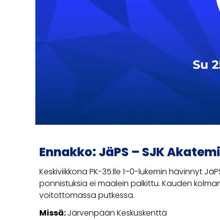
Ennakko: JäPS – SJK Akatem
Keskiviikkona PK-35:lle 1–0-lukemin hävinnyt JäP
ponnistuksia ei maalein palkittu. Kauden kolm
voitottomassa putkessa.
Missä:
Järvenpään Keskuskenttä