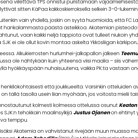
na viilettävä TPS onnistui puristamaan vajaamiehisestä SJ
yttivät sitten KäPaa kakkoskierroksella selkein 3–0-lukemin
itenkin vain yhdellä, joskin on syytä huomioida, että FC L
ollut hankalammasta päästä asteikkoa. Akatemian pisteod
ahtunut, vaan kaikki neljä tappiota ovat tulleet niukoin yh
la SJK ei ole ollut kovin montaa askelta Ykkösliigan kärkip
teessa. Alkukierrosten hurlumhei-jalkapallon jälkeen
Teemu
ssa ole nähtykään kuin yhteensä viisi maalia – siis vähemmä
yllä hyökkäyspään nuhaisuutena, vaikka PK:ta vastaan ong
enkilökohtaisesti että joukkueelta. Varsinkin otteluiden a
on tällä tasolla usein liian myöhään, jos voitosta mielii tai
nnostautunut kolmesti kolmessa ottelussa osunut
Keaton
s SJK:n tehokkain maalinsylkijä
Justus Ojanen
on ehtinyt 
kova temppu.
lisäksi Akatemia on vahvistanut rivejään muun muassa ma