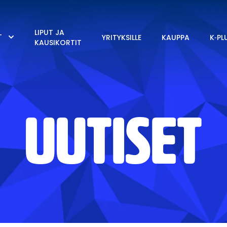
LIPUT JA
T
YRITYKSILLE
KAUPPA
K‑PL
KAUSIKORTIT
UUTISET