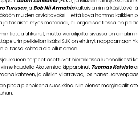
toppari
Adam Zahedilla
(PKKU)
ja Mikkelin lainajaksollaan 
ro Turusen
ja
Bob Nii Armahin
kaltaisia nimiä käsittävä l
täköön muiden arvioitavaksi – että kova homma kaikkien 
a ja tasaista myös materiaali, eli organisaatiossa on pe
mmin tietoa tihkunut, mutta vierailijoilta sivussa on ainakin
nttäpelurin pelikiellon lisäksi SJK on ehtinyt nappaamaan
 ei tässä kohtaa ole ollut omen.
joukkueen tarpeet asettuvat hierarkiassa luonnollisesti k
i viime kaudella Akatemiaa kipparoinut
Tuomas Koivisto
o
äänä kahteen, ja olisikin yllättävää, jos hänet Järvenpääs
än pitää pienoisena suosikkina. Niin pienet marginaalit ot
suuhun.