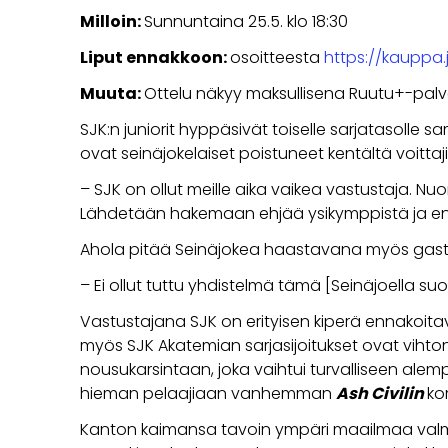
Milloin:
Sunnuntaina 25.5. klo 18:30
Liput ennakkoon:
osoitteesta
https://kauppa.
Muuta:
Ottelu näkyy maksullisena Ruutu+-palv
SJK:n juniorit hyppäsivät toiselle sarjatasoll
ovat seinäjokelaiset poistuneet kentältä voitt
– SJK on ollut meille aika vaikea vastustaja. Nu
Lähdetään hakemaan ehjää ysikymppistä ja ensi
Ahola pitää Seinäjokea haastavana myös gastr
– Ei ollut tuttu yhdistelmä tämä [Seinäjoella suo
Vastustajana SJK on erityisen kiperä ennakoitav
myös SJK Akatemian sarjasijoitukset ovat viht
nousukarsintaan, joka vaihtui turvalliseen alemp
hieman pelaajiaan vanhemman
Ash Civilin
ko
Kanton kaimansa tavoin ympäri maailmaa valment