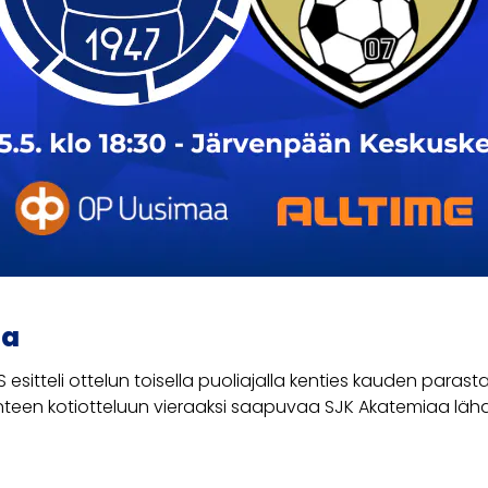
ia
S esitteli ottelun toisella puoliajalla kenties kauden paras
anteen kotiotteluun vieraaksi saapuvaa SJK Akatemiaa lä