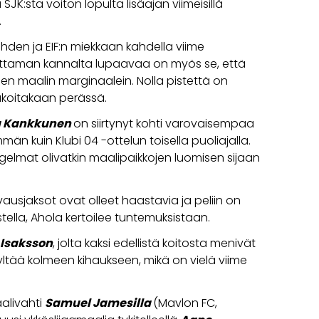
K:sta voiton lopulta lisäajan viimeisillä
.
ahden ja EIF:n miekkaan kahdella viime
ottaman kannalta lupaavaa on myös se, että
den maalin marginaalein. Nolla pistettä on
orukoitakaan perässä.
 Kankkunen
on siirtynyt kohti varovaisempaa
n kuin Klubi 04 -ottelun toisella puoliajalla.
elmat olivatkin maalipaikkojen luomisen sijaan
vausjaksot ovat olleet haastavia ja peliin on
stella, Ahola kertoilee tuntemuksistaan.
 Isaksson
, jolta kaksi edellistä koitosta menivät
yltää kolmeen kihaukseen, mikä on vielä viime
alivahti
Samuel Jamesilla
(Mavlon FC,