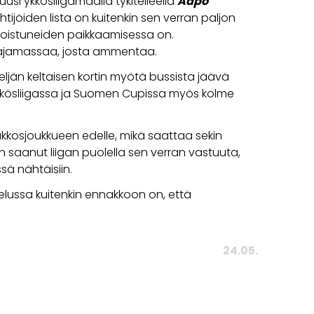
kuusi ykkösliigamaalia tykitelleellä
Aapo
ähtijöiden lista on kuitenkin sen verran paljon
poistuneiden paikkaamisessa on.
laajamassaa, josta ammentaa.
 neljän keltaisen kortin myötä bussista jäävä
 Ykkösliigassa ja Suomen Cupissa myös kolme
akkosjoukkueen edelle, mikä saattaa sekin
n saanut liigan puolella sen verran vastuuta,
sä nähtäisiin.
telussa kuitenkin ennakkoon on, että
24.05.