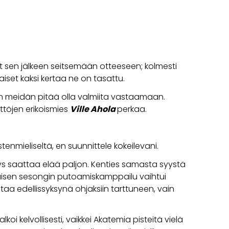
et sen jälkeen seitsemään otteeseen; kolmesti
iset kaksi kertaa ne on tasattu.
ihin meidän pitää olla valmiita vastaamaan.
töjen erikoismies
Ville Ahola
perkaa.
tenmieliseltä, en suunnittele kokeilevani.
itys saattaa elää paljon. Kenties samasta syystä
äisen sesongin putoamiskamppailu vaihtui
ntaa edellissyksynä ohjaksiin tarttuneen, vain
kelvollisesti, vaikkei Akatemia pisteitä vielä