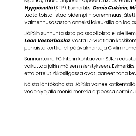
Nigeria), Tuusulanjärven kupeesta kalastetulla 
Hyppösellä
(KTP). Esimerkiksi
Denis Cukicin
,
Mi
tuota toista listaa pidempi – paremmuus jätet
Valmennusosaston onneksi lakeuksilla on laaja
JäPSin sunnuntaisista poissaolijoista ei ole liie
Leon Vesterbacka
. Vasta 17-vuotiaan keskike
punaista korttia, eli päävalmentaja Civilin
nomen
Sunnuntaina FC Interin kohtaavan SJK:n edustus
vaikuttaa jälkimmäisen miehitykseen. Esimerkiks
että ottelut Ykkösliigassa ovat jääneet tänä kev
Näistä lähtökohdista JäPSiä voinee kotikentällä
vedonlyöjällä menisi merkkiä arpoessa sormi 