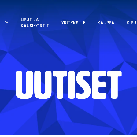
LIPUT JA
T
YRITYKSILLE
KAUPPA
K‑PL
KAUSIKORTIT
UUTISET