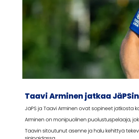
Taavi Arminen jatkaa JäPSin
JäPS ja Taavi Arminen ovat sopineet jatkosta k
Arminen on monipuolinen puolustuspelaaja, jok
Taavin sitoutunut asenne ja halu kehittyä tek
sinipaidassa.