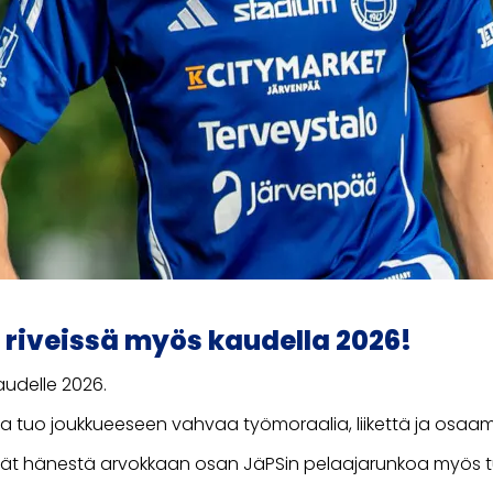
 riveissä myös kaudella 2026!
audelle 2026.
a tuo joukkueeseen vahvaa työmoraalia, liikettä ja osaam
evät hänestä arvokkaan osan JäPSin pelaajarunkoa myös tu