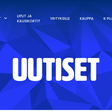
LIPUT JA
T
YRITYKSILLE
KAUPPA
K‑PL
KAUSIKORTIT
UUTISET