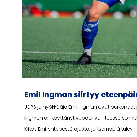
Emil Ingman siirtyy eteenpäi
JäPS ja hyökkääjä Emil Ingman ovat purkaneet
Ingman on käyttänyt vuodenvaihteessa solmitt
Kiitos Emil yhteisestä ajasta, ja tsemppiä tuleviin