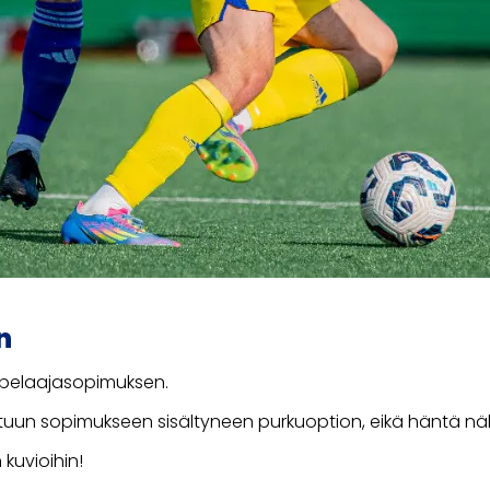
n
 pelaajasopimuksen.
uun sopimukseen sisältyneen purkuoption, eikä häntä näh
 kuvioihin!