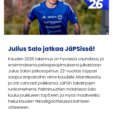
Julius Salo jatkaa JäPSissä!
Kauden 2026 rakennus on hyvässä vauhdissa, ja
ensimmäisenä pelaajasopimuksena julkaistaan
Julius Salon jatkosopimus. 22-vuotias toppari
saapui sinipaitoihin viime kaudelle Atlantiksesta,
ja otti vahvasti paikkansa JäPSin takalinjojen
runkomiehenä. Peliminuuttien määrässä Salo
kuului joukkueen top5:een, ja myös maaliverkko
heilui kauden Ykkösliigaotteluissa kahteen
otteeseen.