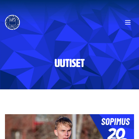
Ope
UUTISET