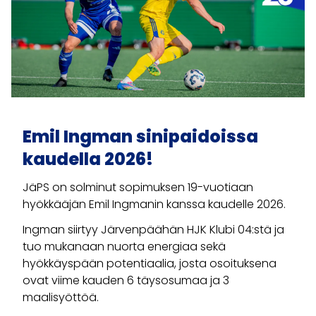
Emil Ingman sinipaidoissa
kaudella 2026!
JäPS on solminut sopimuksen 19-vuotiaan
hyökkääjän Emil Ingmanin kanssa kaudelle 2026.
Ingman siirtyy Järvenpäähän HJK Klubi 04:stä ja
tuo mukanaan nuorta energiaa sekä
hyökkäyspään potentiaalia, josta osoituksena
ovat viime kauden 6 täysosumaa ja 3
maalisyöttöä.