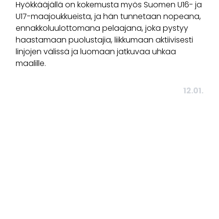
Hyökkääjällä on kokemusta myös Suomen U16- ja
U17-maajoukkueista, ja hän tunnetaan nopeana,
ennakkoluulottomana pelaajana, joka pystyy
haastamaan puolustajia, liikkumaan aktiivisesti
linjojen välissä ja luomaan jatkuvaa uhkaa
maalille.
12.01.