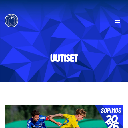
Ope
UUTISET