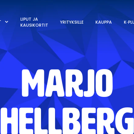
LIPUT JA
T
YRITYKSILLE
KAUPPA
K‑PL
KAUSIKORTIT
Marjo
Hellber