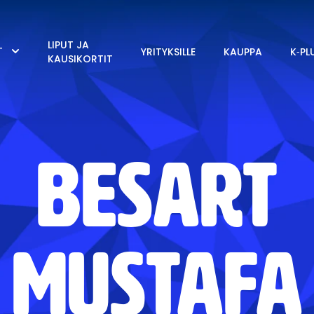
LIPUT JA
T
YRITYKSILLE
KAUPPA
K‑PL
KAUSIKORTIT
Besart
Mustafa