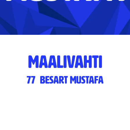
MAALIVAHTI
77
Besart Mustafa